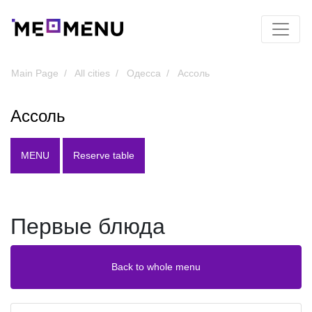
Main Page
All cities
Одесса
Ассоль
Ассоль
MENU
Reserve table
Первые блюда
Back to whole menu