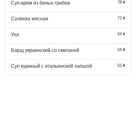
78 ₴
Суп-крем из белых грибов
72 ₴
Солянка мясная
64 ₴
Уха
64 ₴
Борщ украинский со сметаной
62 ₴
Суп куриный с итальянской лапшой