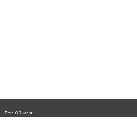
Free QR menu
Create delivery service for free