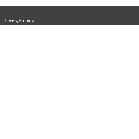
Free QR menu
Create delivery service for free
Offer agreement
Privacy policy
News
Free QR Scanner
Personal info