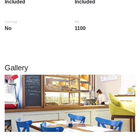
Included
Included
Catering:
Bill:
No
1100
Gallery
Previous
Next