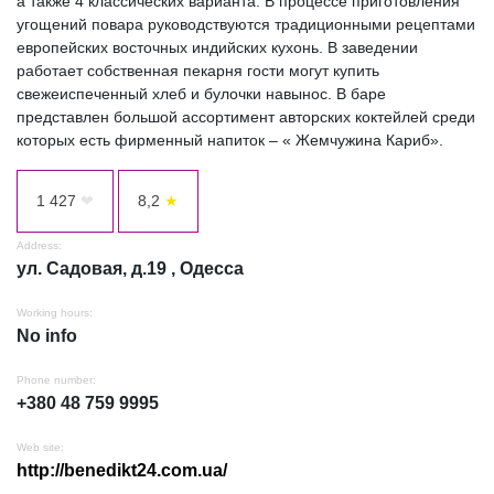
а также 4 классических варианта. В процессе приготовления
угощений повара руководствуются традиционными рецептами
европейских восточных индийских кухонь. В заведении
работает собственная пекарня гости могут купить
свежеиспеченный хлеб и булочки навынос. В баре
представлен большой ассортимент авторских коктейлей среди
которых есть фирменный напиток – « Жемчужина Кариб».
1 427
❤
8,2
★
Address:
ул. Садовая, д.19 , Одесса
Working hours:
No info
Phone number:
+380 48 759 9995
Web site:
http://benedikt24.com.ua/