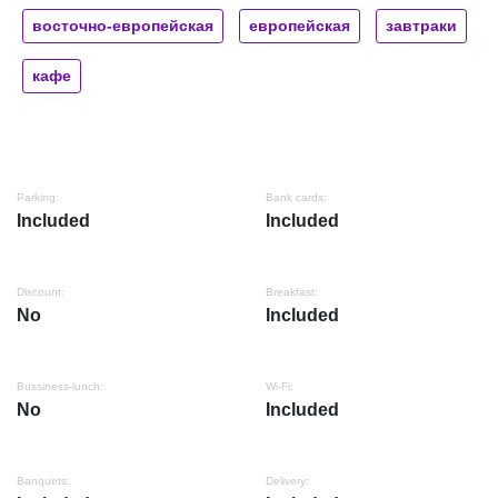
восточно-европейская
европейская
завтраки
кафе
Parking:
Bank cards:
Included
Included
Discount:
Breakfast:
No
Included
Bussiness-lunch:
Wi-Fi:
No
Included
Banquets:
Delivery: