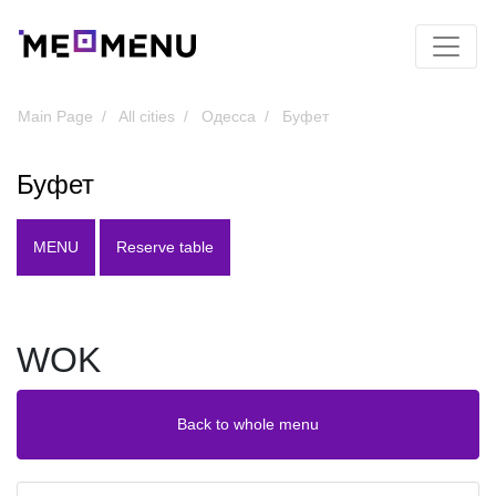
Main Page
All cities
Одесса
Буфет
Буфет
MENU
Reserve table
WOK
Back to whole menu