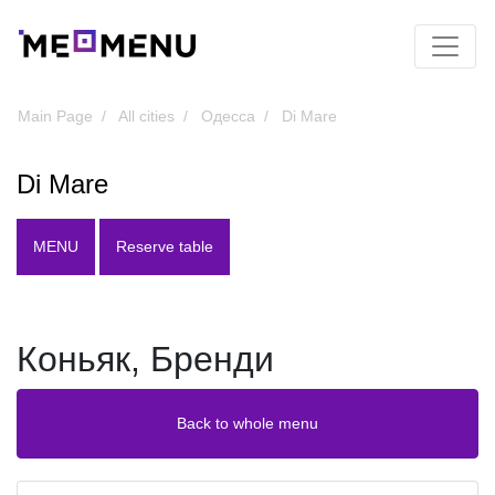
Main Page
All cities
Одесса
Di Mare
Di Mare
MENU
Reserve table
Коньяк, Бренди
Back to whole menu