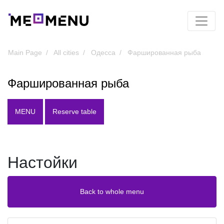
Main Page
All cities
Одесса
Фаршированная рыба
Фаршированная рыба
MENU
Reserve table
Настойки
Back to whole menu