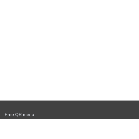
Free QR menu
Create delivery service for free