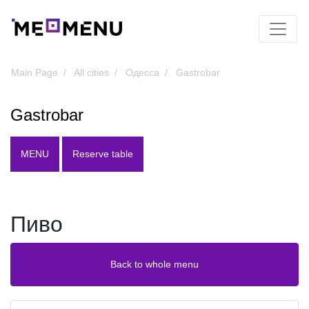
Main Page
All cities
Одесса
Gastrobar
Gastrobar
MENU
Reserve table
Пиво
Back to whole menu