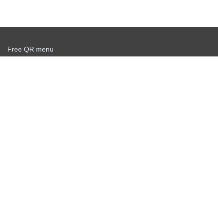
Free QR menu
Create delivery service for free
Offer agreement
Privacy policy
News
Free QR Scanner