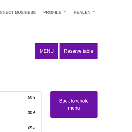
NNECT BUSINESS
PROFILE
REALEN
MENU
Reserve table
50 ₴
Back to whole
menu
30 ₴
65 ₴