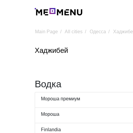
Main Page
All cities
Одесса
Хаджибе
Хаджибей
Водка
Мороша премиум
Мороша
Finlandia