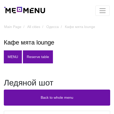
Main Page
All cities
Одесса
Кафе мята lounge
Кафе мята lounge
MENU
Reserve table
Ледяной шот
Back to whole menu