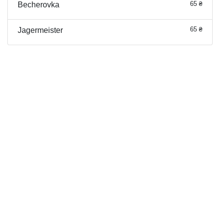
65 ₴
Becherovka
65 ₴
Jagermeister