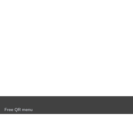
Free QR menu
Create delivery service for free