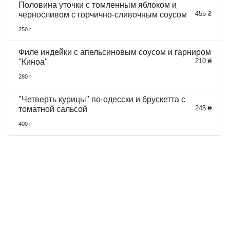
Половина уточки с томленным яблоком и
455 ₴
черносливом с горчично-сливочным соусом
250 г
Филе индейки с апельсиновым соусом и гарниром
210 ₴
"Киноа"
280 г
"Четверть курицы" по-одесски и брускетта c
245 ₴
томатной сальсой
400 г