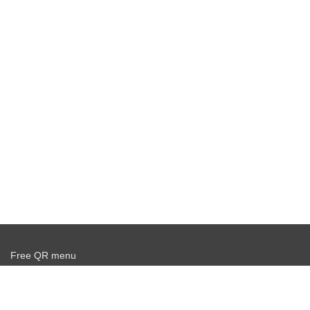
Free QR menu
Create delivery service for free