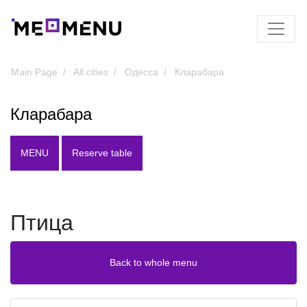
Main Page
All cities
Одесса
Кларабара
Кларабара
MENU
Reserve table
Птица
Back to whole menu