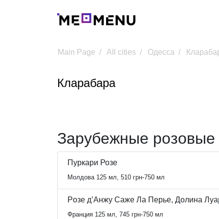
Main Page
All cities
Одесса
Клараба
Кларабара
Зарубежные розовые
Пуркари Розе
Молдова 125 мл, 510 грн-750 мл
Pозе д’Анжу Саже Ла Перье, Долина Лу
Франция 125 мл, 745 грн-750 мл