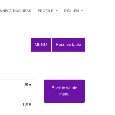
NNECT BUSINESS
PROFILE
REALEN
MENU
Reserve table
85 ₴
Back to whole
menu
130 ₴