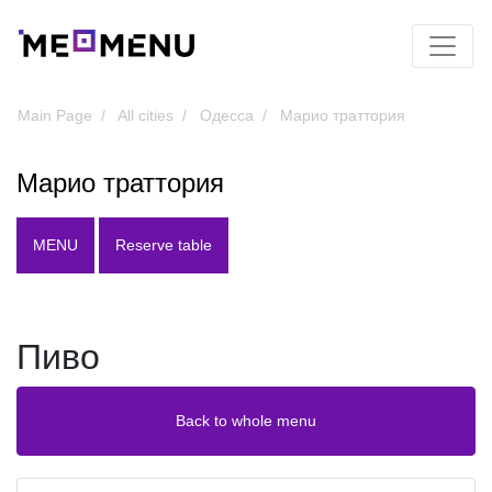
Main Page
All cities
Одесса
Марио траттория
Марио траттория
MENU
Reserve table
Пиво
Back to whole menu