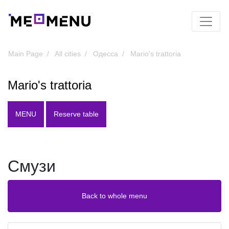
Main Page
All cities
Одесса
Mario's trattoria
Mario's trattoria
MENU
Reserve table
Смузи
Back to whole menu