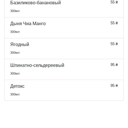
55 ₴
Базиликово-банановый
300мл
55 ₴
Дыня Чиа Манго
300мл
55 ₴
Ягодный
300мл
95 ₴
Шпинатно-сельдереевый
300мл
95 ₴
Детокс
300мл