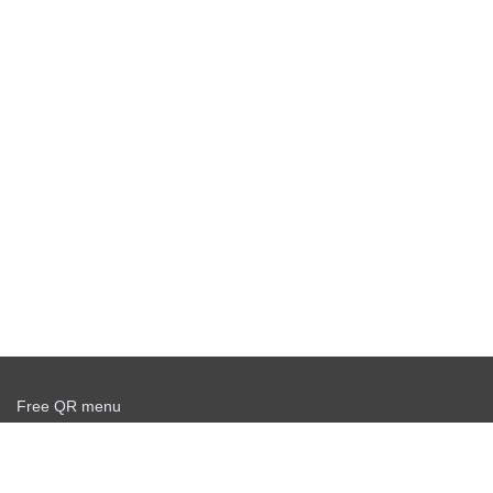
Free QR menu
Create delivery service for free