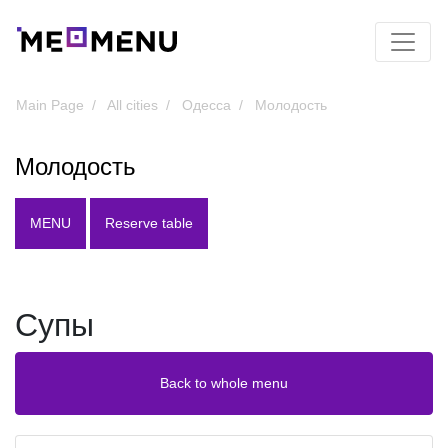
Main Page
All cities
Одесса
Молодость
Молодость
MENU
Reserve table
Супы
Back to whole menu