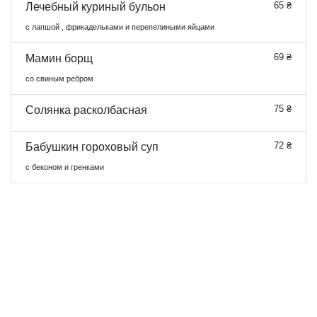
65 ₴
Лечебный куриный бульон
с лапшой , фрикадельками и перепелиными яйцами
69 ₴
Мамин борщ
со свиным ребром
75 ₴
Солянка расколбасная
72 ₴
Бабушкин гороховый суп
с беконом и гренками