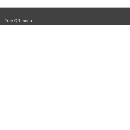
Free QR menu
Create delivery service for free
Offer agreement
Privacy policy
News
Free QR Scanner
Personal info