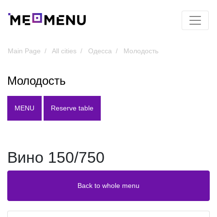
Main Page
All cities
Одесса
Молодость
Молодость
MENU
Reserve table
Вино 150/750
Back to whole menu