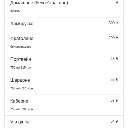
₴
Домашнее (белое\красное)
39\195
390 ₴
Ламбруско
290 ₴
Фраголино
белое\красное
43 ₴
Портвейн
750 ml-215 грн
55 ₴
Шардоне
750 ml - 275 грн
57 ₴
Каберне
750 ml - 285 грн
64 ₴
Via giulia