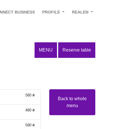
NNECT BUSINESS
PROFILE
REALEN
MENU
Reserve table
580 ₴
Back to whole
menu
480 ₴
590 ₴