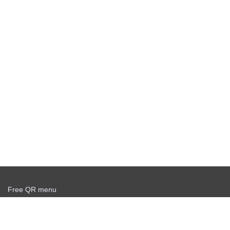
Free QR menu
Create delivery service for free