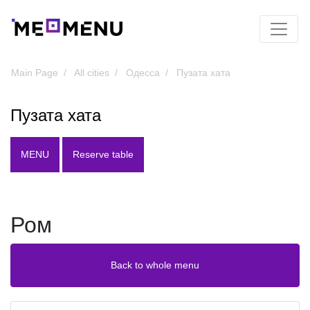
Main Page
All cities
Одесса
Пузата хата
Пузата хата
MENU
Reserve table
Ром
Back to whole menu