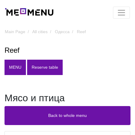
Main Page
All cities
Одесса
Reef
Reef
MENU
Reserve table
Мясо и птица
Back to whole menu