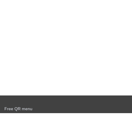
Free QR menu
Create delivery service for free