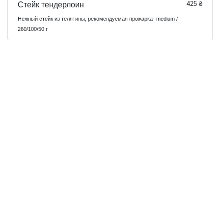
425 ₴
Стейк тендерлоин
Нежный стейк из телятины, рекомендуемая прожарка- medium /
260/100/50 г