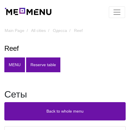
Main Page
All cities
Одесса
Reef
Reef
MENU
Reserve table
Сеты
Back to whole menu