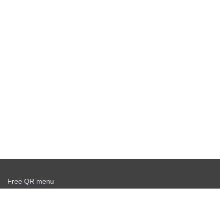
Free QR menu
Create delivery service for free