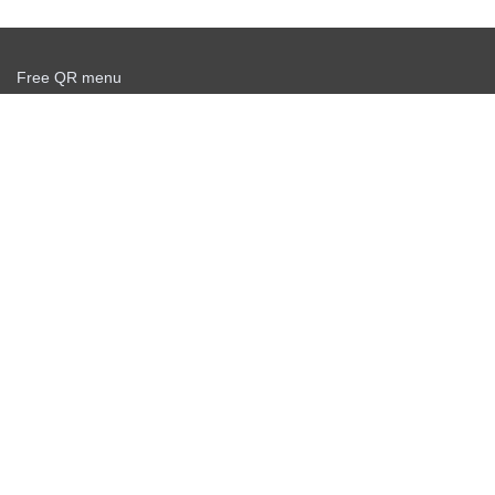
Free QR menu
Create delivery service for free
Offer agreement
Privacy policy
News
Free QR Scanner
Personal info