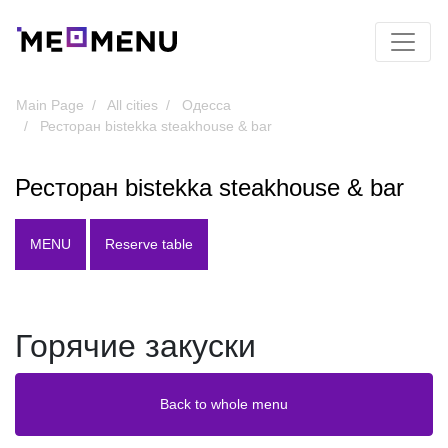
Main Page
All cities
Одесса
Ресторан bistekka steakhouse & bar
Ресторан bistekka steakhouse & bar
MENU
Reserve table
Горячие закуски
Back to whole menu