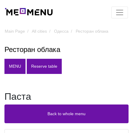
Main Page
All cities
Одесса
Ресторан облака
Ресторан облака
MENU
Reserve table
Паста
Back to whole menu