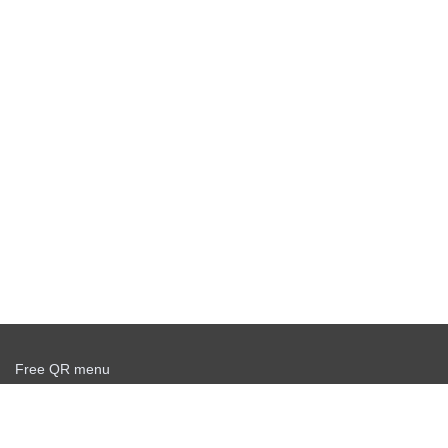
Free QR menu
Create delivery service for free