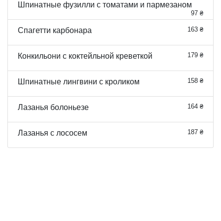
Шпинатные фузилли с томатами и пармезаном
97 ₴
163 ₴
Спагетти карбонара
179 ₴
Конкильони с коктейльной креветкой
158 ₴
Шпинатные лингвини с кроликом
164 ₴
Лазанья болоньезе
187 ₴
Лазанья с лососем