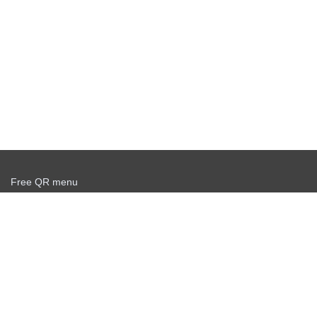
Free QR menu
Create delivery service for free
Offer agreement
Privacy policy