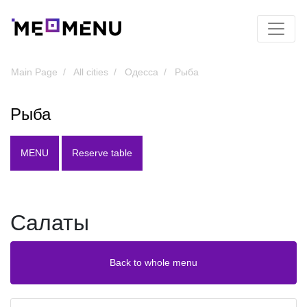
Main Page
All cities
Одесса
Рыба
Рыба
MENU
Reserve table
Салаты
Back to whole menu