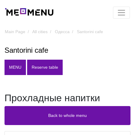
Main Page
All cities
Одесса
Santorini cafe
Santorini cafe
MENU
Reserve table
Прохладные напитки
Back to whole menu