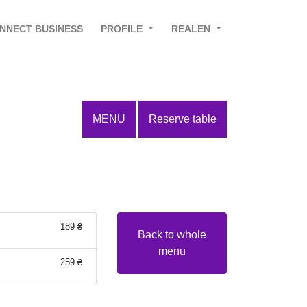
NNECT BUSINESS
PROFILE
REALEN
MENU
Reserve table
189 ₴
Back to whole
menu
259 ₴