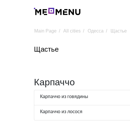
Main Page
All cities
Одесса
Щастье
Щастье
Карпаччо
Карпаччо из говядины
Карпаччо из лосося