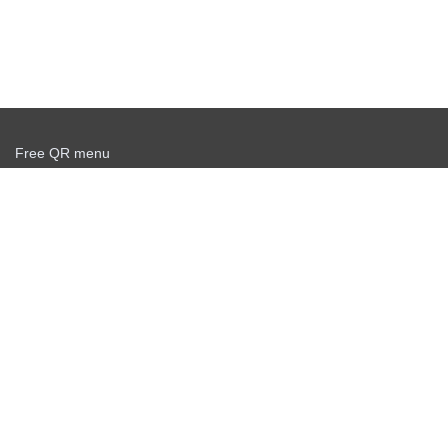
Free QR menu
Create delivery service for free
Offer agreement
Privacy policy
News