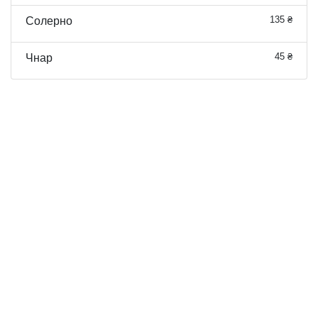
135 ₴
Солерно
45 ₴
Чнар