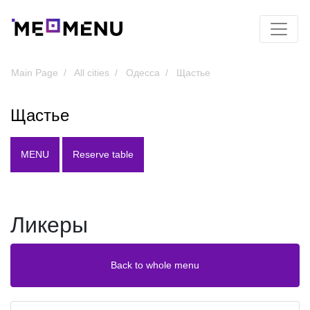
Main Page
All cities
Одесса
Щастье
Щастье
MENU
Reserve table
Ликеры
Back to whole menu