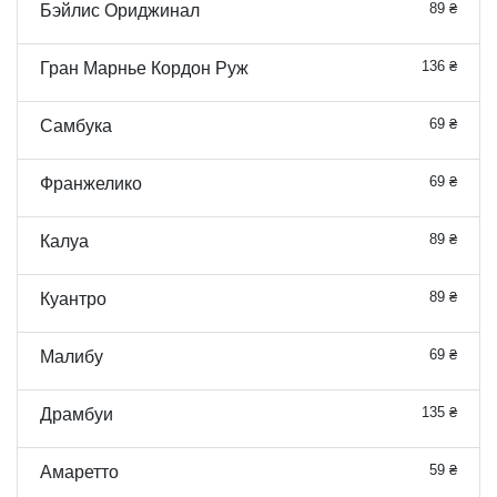
89 ₴
Бэйлис Ориджинал
136 ₴
Гран Марнье Кордон Руж
69 ₴
Самбука
69 ₴
Франжелико
89 ₴
Калуа
89 ₴
Куантро
69 ₴
Малибу
135 ₴
Драмбуи
59 ₴
Амаретто