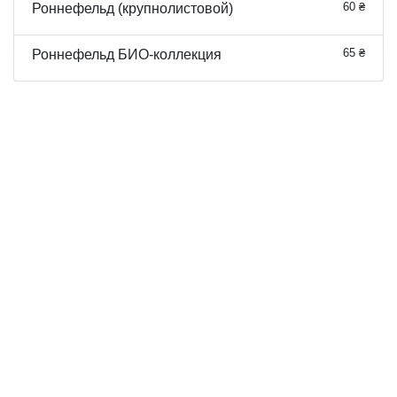
60 ₴
Роннефельд (крупнолистовой)
65 ₴
Роннефельд БИО-коллекция