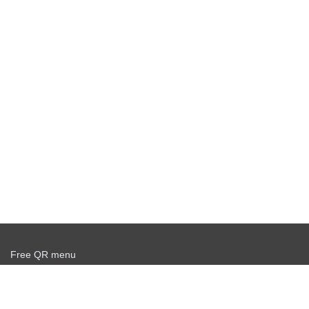
Free QR menu
Create delivery service for free