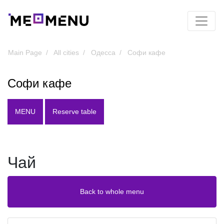
Main Page
All cities
Одесса
Софи кафе
Софи кафе
MENU
Reserve table
Чай
Back to whole menu