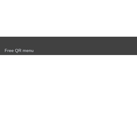
Free QR menu
Create delivery service for free
Offer agreement
Privacy policy
News