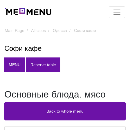
Main Page
All cities
Одесса
Софи кафе
Софи кафе
MENU
Reserve table
Основные блюда. мясо
Back to whole menu