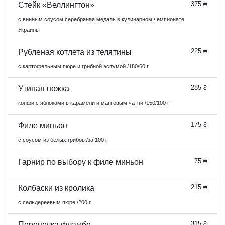
375 ₴
Стейк «Веллингтон»
с винным соусом,серебряная медаль в кулинарном чемпионате
Украины
225 ₴
Рубленая котлета из телятины
с картофельным пюре и грибной эспумой /180/60 г
285 ₴
Утиная ножка
конфи с яблоками в карамели и манговым чатни /150/100 г
175 ₴
Филе миньон
с соусом из белых грибов /за 100 г
75 ₴
Гарнир по выбору к филе миньон
215 ₴
Колбаски из кролика
с сельдереевым пюре /200 г
315 ₴
Перепелка фламбе