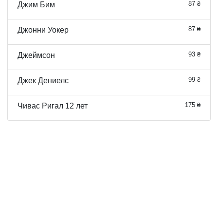
87 ₴
Джим Бим
87 ₴
Джонни Уокер
93 ₴
Джеймсон
99 ₴
Джек Дениелс
175 ₴
Чивас Ригал 12 лет