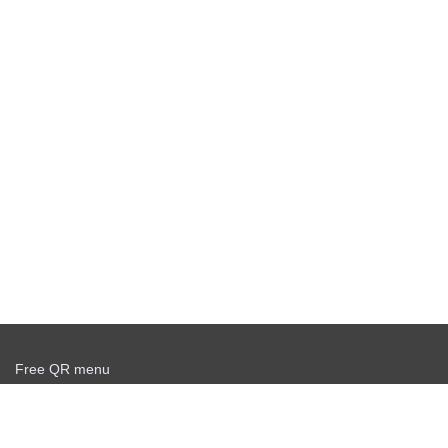
Free QR menu
Create delivery service for free