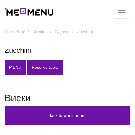
Main Page
All cities
Одесса
Zucchini
Zucchini
MENU
Reserve table
Виски
Back to whole menu