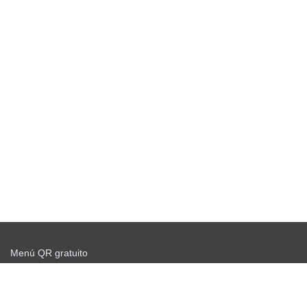
Menú QR gratuito
Comience a enviar gratis