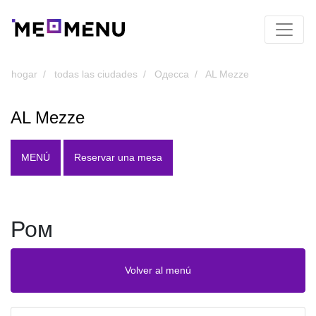
hogar
todas las ciudades
Одесса
AL Mezze
AL Mezze
MENÚ
Reservar una mesa
Ром
Volver al menú