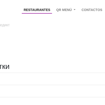
RESTAURANTES
QR MENÚ
CONTACTOS
едикт
тки