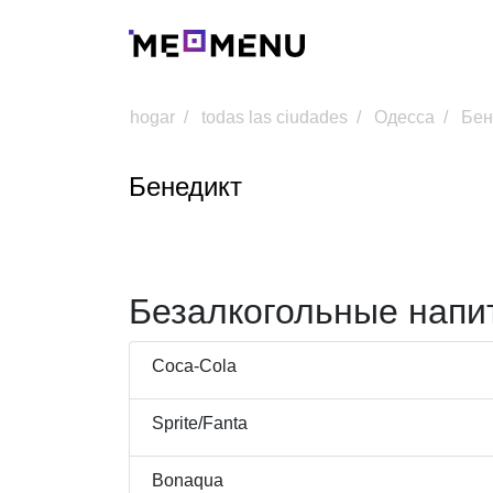
hogar
todas las ciudades
Одесса
Бен
Бенедикт
Безалкогольные напи
Coca-Cola
Sprite/Fanta
Bonaqua