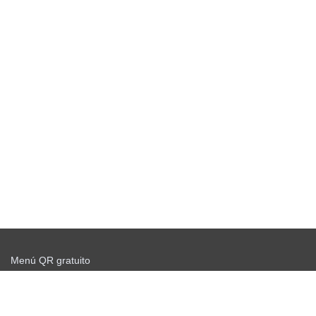
Menú QR gratuito
Comience a enviar gratis