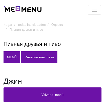
hogar
todas las ciudades
Одесса
Пивная друзья и пиво
Пивная друзья и пиво
MENÚ
Reservar una mesa
Джин
Volver al menú