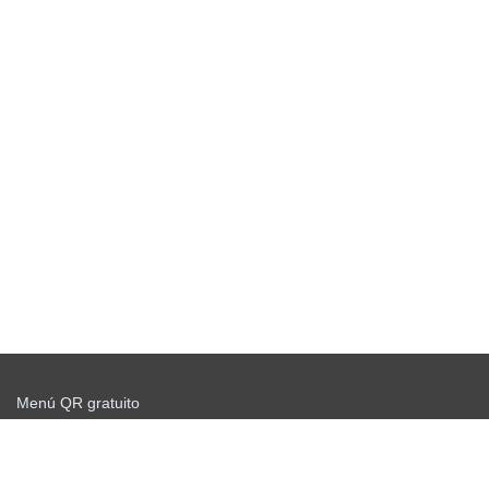
Menú QR gratuito
Comience a enviar gratis