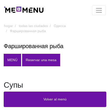
hogar
todas las ciudades
Одесса
Фаршированная рыба
Фаршированная рыба
MENÚ
Reservar una mesa
Супы
Volver al menú