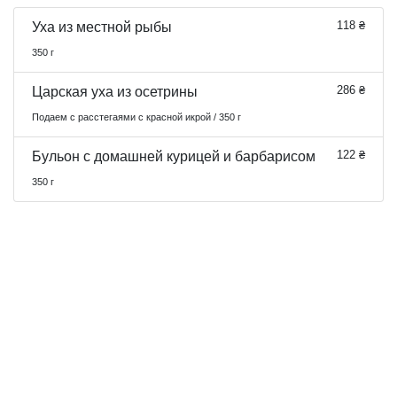
118 ₴
Уха из местной рыбы
350 г
286 ₴
Царская уха из осетрины
Подаем с расстегаями с красной икрой / 350 г
122 ₴
Бульон с домашней курицей и барбарисом
350 г