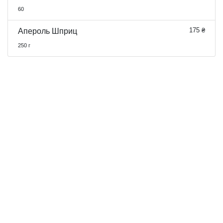
60
175 ₴
Апероль Шприц
250 г