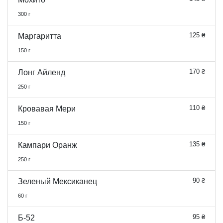
300 г
125 ₴
Маргаритта
150 г
170 ₴
Лонг Айленд
250 г
110 ₴
Кровавая Мери
150 г
135 ₴
Кампари Оранж
250 г
90 ₴
Зеленый Мексиканец
60 г
95 ₴
Б-52