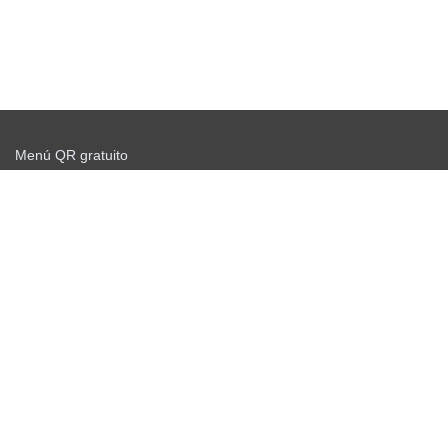
Menú QR gratuito
Comience a enviar gratis
Acuerdo de oferta
política de privacidad
Noticias