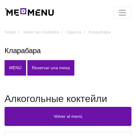
hogar
todas las ciudades
Одесса
Кларабара
Кларабара
MENÚ
Reservar una mesa
Алкогольные коктейли
Volver al menú