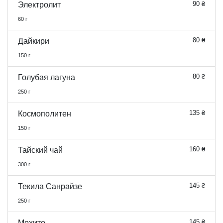
90 ₴
Электролит
60 г
80 ₴
Дайкири
150 г
80 ₴
Голубая лагуна
250 г
135 ₴
Космoполитен
150 г
160 ₴
Тайский чай
300 г
145 ₴
Текила Санрайзе
250 г
145 ₴
Мохито