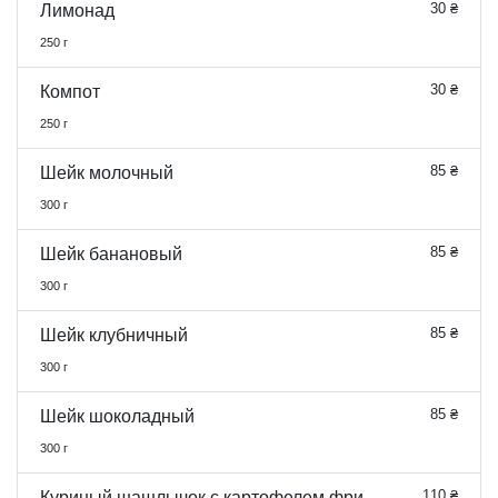
30 ₴
Лимонад
250 г
30 ₴
Компот
250 г
85 ₴
Шейк молочный
300 г
85 ₴
Шейк банановый
300 г
85 ₴
Шейк клубничный
300 г
85 ₴
Шейк шоколадный
300 г
110 ₴
Куриный шашлычок с картофелем фри