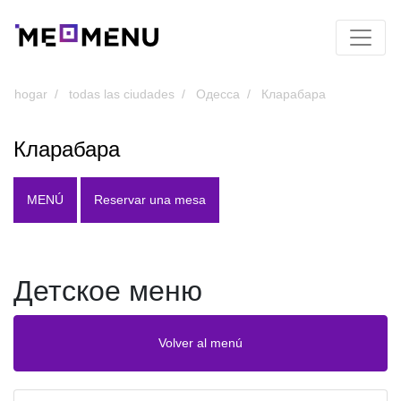
hogar
todas las ciudades
Одесса
Кларабара
Кларабара
MENÚ
Reservar una mesa
Детское меню
Volver al menú