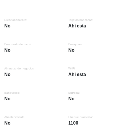
Estacionamiento:
Tarjetas bancarias:
No
Ahi esta
Descuento de menú:
Desayuno:
No
No
Almuerzo de negocios:
Wi-Fi:
No
Ahi esta
Banquetes:
Entrega:
No
No
Abastecimiento:
Cheque promedio:
No
1100