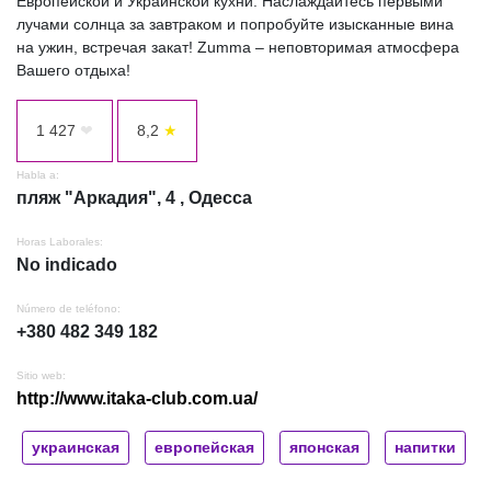
Европейской и Украинской кухни. Наслаждайтесь первыми
лучами солнца за завтраком и попробуйте изысканные вина
на ужин, встречая закат! Zumma – неповторимая атмосфера
Вашего отдыха!
1 427
❤
8,2
★
Habla a:
пляж "Аркадия", 4 , Одесса
Horas Laborales:
No indicado
Número de teléfono:
+380 482 349 182
Sitio web:
http://www.itaka-club.com.ua/
украинская
европейская
японская
напитки