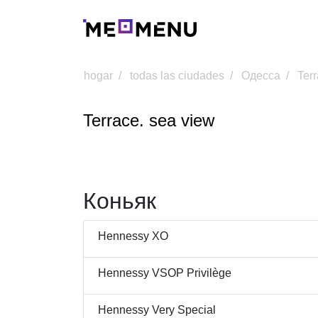
hogar
todas las ciudades
Одесса
Ter
Terrace. sea view
Коньяк
Hennessy XO
Hennessy VSOP Privilège
Hennessy Very Special