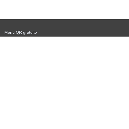
Menú QR gratuito
Comience a enviar gratis
Acuerdo de oferta
política de privacidad
Noticias
Escáner QR gratuito