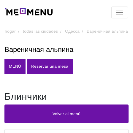
hogar
todas las ciudades
Одесса
Вареничная альпина
Вареничная альпина
MENÚ
Reservar una mesa
Блинчики
Volver al menú