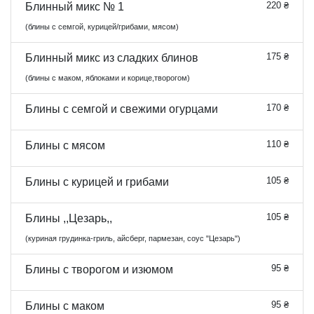
220 ₴
Блинный микс № 1
(блины с семгой, курицей/грибами, мясом)
175 ₴
Блинный микс из сладких блинов
(блины с маком, яблоками и корице,творогом)
170 ₴
Блины с семгой и свежими огурцами
110 ₴
Блины с мясом
105 ₴
Блины с курицей и грибами
105 ₴
Блины ,,Цезарь,,
(куриная грудинка-гриль, айсберг, пармезан, соус "Цезарь")
95 ₴
Блины с творогом и изюмом
95 ₴
Блины с маком