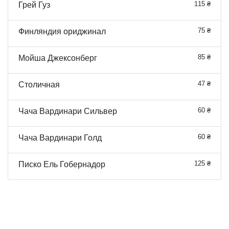
115 ₴
Грей Гуз
75 ₴
Финляндия ориджинал
85 ₴
Мойша Джексонберг
47 ₴
Столичная
60 ₴
Чача Вардинари Сильвер
60 ₴
Чача Вардинари Голд
125 ₴
Писко Ель Гобернадор