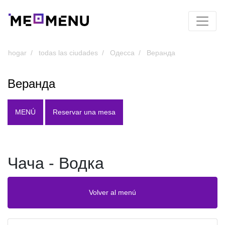
hogar
todas las ciudades
Одесса
Веранда
Веранда
MENÚ
Reservar una mesa
Чача - Водка
Volver al menú