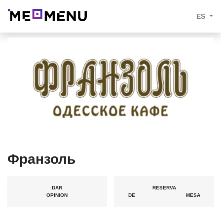
ES
Франзоль
DAR
RESERVA
OPINION
DE MESA