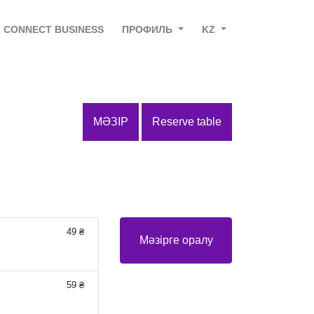
CONNECT BUSINESS
ПРОФИЛЬ
KZ
МӘЗІР
Reserve table
49 ₴
Мәзірге оралу
59 ₴