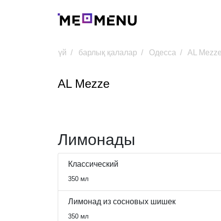
үй
барлық қалалар
Одесса
AL Mezz
AL Mezze
Лимонады
Классический
350 мл
Лимонад из сосновых шишек
350 мл