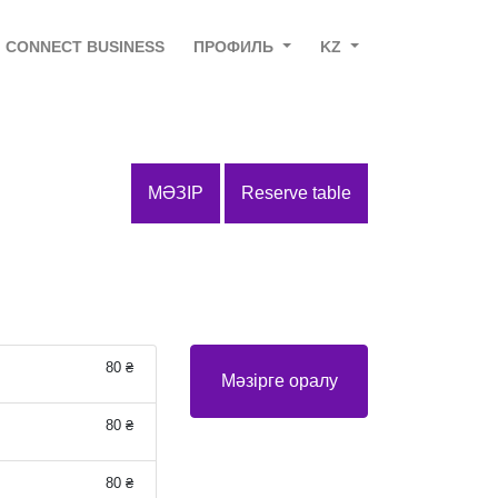
CONNECT BUSINESS
ПРОФИЛЬ
KZ
МӘЗІР
Reserve table
80 ₴
Мәзірге оралу
80 ₴
80 ₴