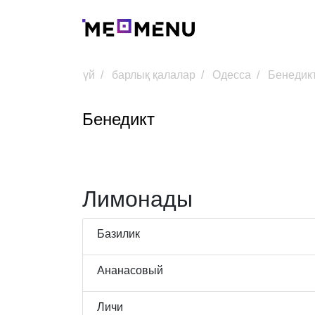
үй
барлық қалалар
Одесса
Бенедик
Бенедикт
Лимонады
Базилик
Ананасовый
Личи