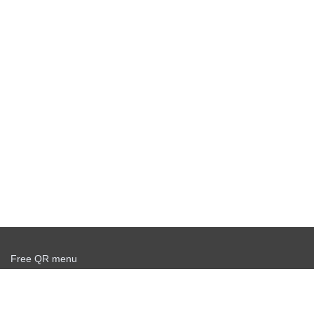
Free QR menu
Create delivery service for free