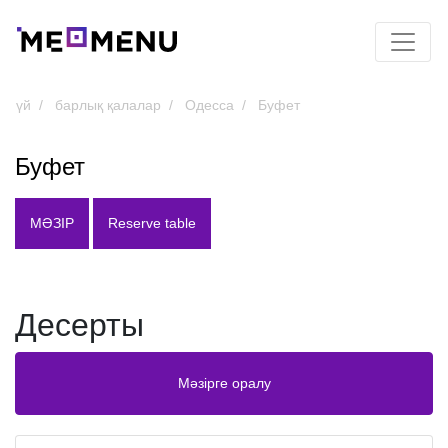
үй
барлық қалалар
Одесса
Буфет
Буфет
МӘЗІР
Reserve table
Десерты
Мәзірге оралу