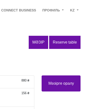
CONNECT BUSINESS
ПРОФИЛЬ
KZ
МӘЗІР
Reserve table
880 ₴
Мәзірге оралу
156 ₴