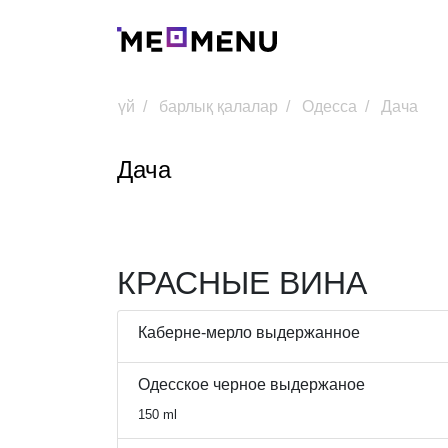
үй
барлық қалалар
Одесса
Дача
Дача
КРАСНЫЕ ВИНА
Каберне-мерло выдержанное
Одесское черное выдержаное
150 ml