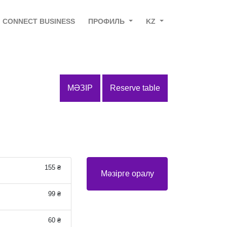
CONNECT BUSINESS
ПРОФИЛЬ
KZ
МӘЗІР
Reserve table
155 ₴
Мәзірге оралу
99 ₴
60 ₴