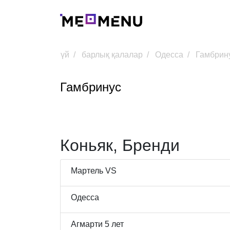
үй
барлық қалалар
Одесса
Гамбрин
Гамбринус
Коньяк, Бренди
Мартель VS
Одесса
Агмарти 5 лет