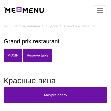
үй
барлық қалалар
Одесса
Grand prix restaurant
Grand prix restaurant
МӘЗІР
Reserve table
Красные вина
Мәзірге оралу