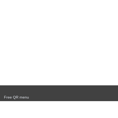
Free QR menu
Create delivery service for free