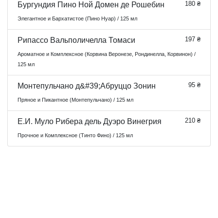
180 ₴
Бургундия Пино Ной Домен де Рошебин
Элегантное и Бархатистое (Пино Нуар) / 125 мл
197 ₴
Рипассо Вальполичелла Томаси
Ароматное и Комплексное (Корвина Веронезе, Рондинелла, Корвинон) /
125 мл
95 ₴
Монтепульчано д&#39;Абруццо Зонин
Пряное и Пикантное (Монтепульчано) / 125 мл
210 ₴
Е.И. Муло Рибера дель Дуэро Винегрия
Прочное и Комплексное (Тинто Фино) / 125 мл