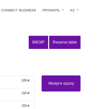
CONNECT BUSINESS
ПРОФИЛЬ
KZ
МӘЗІР
Reserve table
109 ₴
Мәзірге оралу
159 ₴
159 ₴