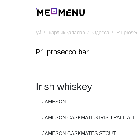
үй
барлық қалалар
Одесса
P1 prose
P1 prosecco bar
Irish whiskey
JAMESON
JAMESON CASKMATES IRISH PALE ALE
JAMESON CASKMATES STOUT