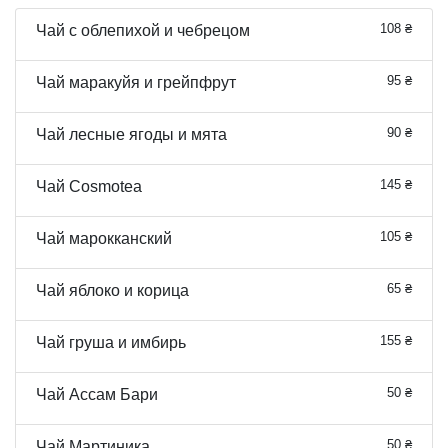
108 ₴
Чай с облепихой и чебрецом
95 ₴
Чай маракуйя и грейпфрут
90 ₴
Чай лесные ягоды и мята
145 ₴
Чай Cosmotea
105 ₴
Чай марокканский
65 ₴
Чай яблоко и корица
155 ₴
Чай груша и имбирь
50 ₴
Чай Ассам Бари
50 ₴
Чай Мартиника