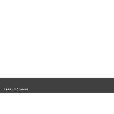
Free QR menu
Create delivery service for free