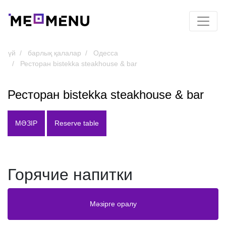
үй
барлық қалалар
Одесса
Ресторан bistekka steakhouse & bar
Ресторан bistekka steakhouse & bar
МӘЗІР
Reserve table
Горячие напитки
Мәзірге оралу