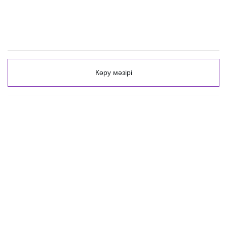
Көру мәзірі