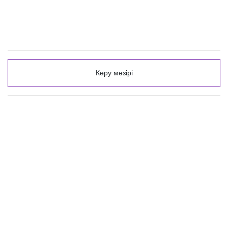
Көру мәзірі