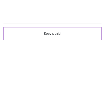
Көру мәзірі