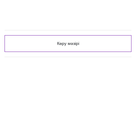
Көру мәзірі